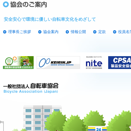
2026年03月
HSコード（輸入統計品目表）の改正について
2026年02月
「BAAマーク付き自転車（新車）購入者対象プレ
安全安心で環境に優しい自転車文化をめざして
2026年01月
BtoCイベント「東京ベイ バイシクル2026」の開
理事長ご挨拶
協会案内
情報公開
定款
役員名
2026年01月
次回「東京ベイ バイシクル 」の開催が決定いたし
2025年11月
【販売店対象】第16回 SBAA PLUS ブラッシ
2025年10月
「東京ベイ バイシクル2025」では多彩な来場者特
（土）・5日（日））
2025年02月
次回「東京ベイ バイシクル 」の開催が決定いたし
2025年02月
「BAAマーク付き自転車（新車）購入者対象プレ
2024年12月
「第6回BAAアドバイザー検定」受講申し込みを開
2024年11月
改正道路交通法が本年11月1日に施行となります。
2024年04月
能登半島地震による災害のお見舞い
2023年09月
伊藤理事長が自転車活用推進議員連盟会長 二階俊
2023年08月
自転車と特定小型原動機付自転車で着用が努力義務
等への適合状況と1歳未満の子どもの着用について