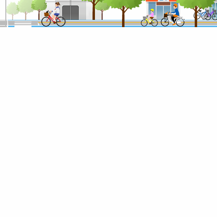
2022年12月
自転車活用推進議員連盟幹事長 金子恭之先生並びに
2022年12月
安全マーク（BAA、JIS、SGマーク）について
2022年03月
BAAマークをご紹介するWebサイトをリニューアル
2022年03月
SBAA PLUSコロナ感染予防対策講習済ショップリ
2021年11月
警視庁「令和3年秋の交通功労者等表彰」において
2021年08月
「緊急事態宣言」発出による自転車販売店の状況と
2018年11月
国土交通大臣と意見交換を実施