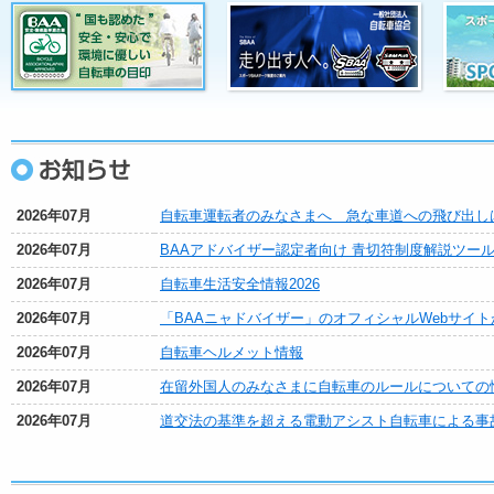
2026年07月
自転車運転者のみなさまへ 急な車道への飛び出し
2026年07月
BAAアドバイザー認定者向け 青切符制度解説ツ
2026年07月
自転車生活安全情報2026
2026年07月
「BAAニャドバイザー」のオフィシャルWebサイ
2026年07月
自転車ヘルメット情報
2026年07月
在留外国人のみなさまに自転車のルールについての
2026年07月
道交法の基準を超える電動アシスト自転車による事
2026年05月
第13回SBAA PLUS新規資格取得講習2026（個
2026年03月
令和8年度販売促進ツールポスターデータＤＬ用Ｕ